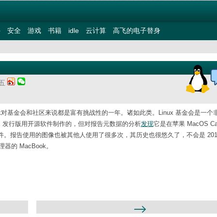
件
安全
游戏
书籍
idle
云计算
高飞的电子替身
期五
表示对基金会和社区来说都是富有挑战性的一年。诸如此类。Linux 基金会是一个
nux 发行版用开源软件制作的，但对报告元数据的分析
发现
它是在苹果 MacOS Cata
作的，都是私有软件。报告使用的图像也被其他人使用了很多次，其历史也很悠久了，不会是 201
理器的 MacBook。