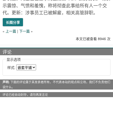
示震惊、气愤和羞愧，称将彻查此事给所有人一个交
代。更新：涉事员工已被解雇，相关高管辞职。
长图分享
«
上一篇
|
下一篇
»
本文已被查看 8946 次
评论
显示选项
样式:
声明:
下面的评论属于其发表者所有，不代表本站的观点和立场，我们不负责他们
说什么。
评论已经自动封存，请勿再发言论