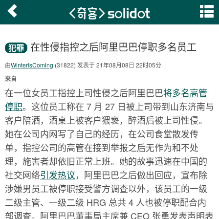
在性侵指控之后阿里巴巴停职多名员工
犯罪
由
WinterIsComing
(31822) 发表于 21年08月08日 22时05分
来自
在一位女员工指控上司性侵之后阿里巴巴
将多名高管
停职
。这位员工称在 7 月 27 日被上司带到山东济南与
客户陪酒，酒桌上被客户猥亵，醉酒后被上司性侵。
她在公司内网写了自己的经历，在公司食堂散发传
单，指控公司的高管在接到举报之后无作为和不处
理，施害者却依旧正常上班。她的故事迅速在中国的
社交网络
引发热议
，阿里巴巴之后做出回应，宣布除
涉嫌男员工被停职接受警方调查以外，该员工的一级
二级主管、一级二级 HRG 总共 4 人也被停职配合内
部调查。阿里巴巴董事局主席兼 CEO 张勇发表声明表