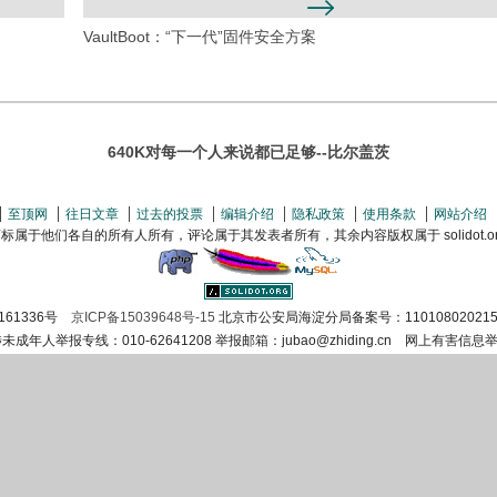
VaultBoot：“下一代”固件安全方案
640K对每一个人来说都已足够--比尔盖茨
至顶网
往日文章
过去的投票
编辑介绍
隐私政策
使用条款
网站介绍
属于他们各自的所有人所有，评论属于其发表者所有，其余内容版权属于 solidot.org(
161336号
京ICP备15039648号-15
北京市公安局海淀分局备案号：110108020215
涉未成年人举报专线：010-62641208 举报邮箱：jubao@zhiding.cn 网上有害信