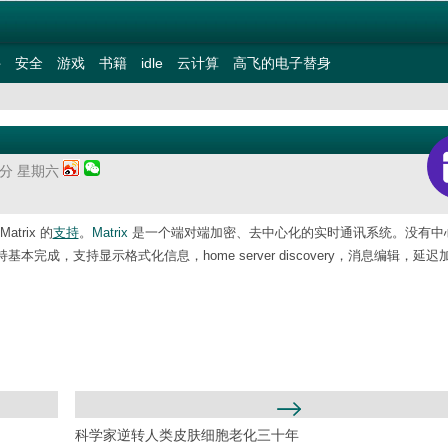
件
安全
游戏
书籍
idle
云计算
高飞的电子替身
29分 星期六
trix 的
支持
。
Matrix
是一个端对端加密、去中心化的实时通讯系统。没有中
密支持基本完成，支持显示格式化信息，home server discovery，消息编辑，延
科学家逆转人类皮肤细胞老化三十年