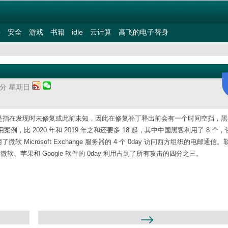
件
安全
游戏
书籍
idle
云计算
高飞的电子替身
21分 星期日
day 漏洞是指在发现时未修复或此前未知，因此在修复补丁释出前会有一个时间空挡，
用案例，比 2020 年和 2019 年之和还要多 18 起，其中中国黑客利用了 8 个
微软 Microsoft Exchange 服务器的 4 个 0day 访问西方组织的电邮通信
1 个 0day。微软、苹果和 Google 软件的 0day 利用占到了所有攻击的四分之三。