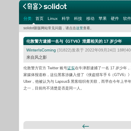
分类:
首页
Linux
科学
科技
移动
苹果
硬件
软
solidot新版网站常见问题，请点击
这里
查看。
伦敦警方逮捕一名与《GTV6》泄露相关的 17 岁少年
WinterIsComing
(31822)发表于 2022年09月24日 18时
来自风之影
伦敦警方官方 Twitter 账号
证实
在牛津郡逮捕了一名 17 岁少
家媒体报道称，这位黑客涉嫌入侵了《侠盗猎车手 6（GTV6）》开发
Uber，他被认为与 Lapsus$ 黑客组织有关联，而早在今年上半年
之一，目前尚不清楚是否是同一人。