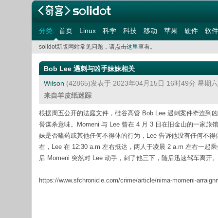
分类:
首页
Linux
科学
科技
移动
苹果
硬件
软
solidot新版网站常见问题，请点击
这里
查看。
Bob Lee 遇刺与凶手妹妹相关
Wilson
(42865)发表于 2023年04月15日 16时49分 星期
来自羊皮纸迷踪
根据周五公开的法庭文件，硅谷高管 Bob Lee 遇刺案件牵连到凶手
誉谋杀意味。Momeni 与 Lee 曾在 4 月 3 日在旧金山的一家旅
妹是否嗑药或其他任何不得体的行为，Lee 告诉他没有任何不得体的事
右，Lee 在 12:30 a.m 左右抵达，两人于凌晨 2 a.m 
后 Momeni 突然对 Lee 动手，刺了他三下，随后迅速驾车离开
https://www.sfchronicle.com/crime/article/nima-momeni-arraig