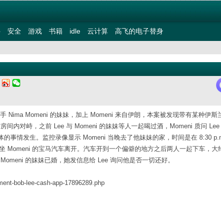
件
安全
游戏
书籍
idle
云计算
高飞的电子替身
六
 Nima Momeni 的妹妹，加上 Momeni 来自伊朗，本案被发现带有某种伊
馆房间内对峙，之前 Lee 与 Momeni 的妹妹等人一起喝过酒，Momeni 质问 Le
情发生。监控录像显示 Momeni 当晚去了他妹妹的家，时间是在 8:30 p.
左右一起乘坐 Momeni 的宝马汽车离开。汽车开到一个偏僻的地方之后两人一起下车，
。Momeni 的妹妹已婚，她发信息给 Lee 询问他是否一切还好。
nment-bob-lee-cash-app-17896289.php