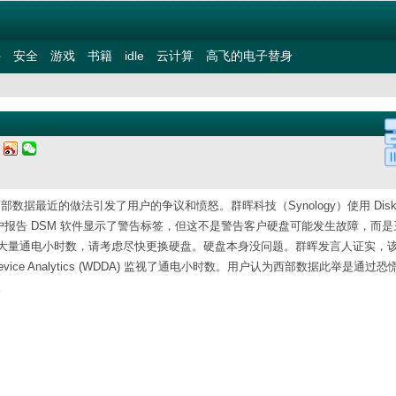
件
安全
游戏
书籍
idle
云计算
高飞的电子替身
二
最近的做法引发了用户的争议和愤怒。群晖科技（Synology）使用 DiskSta
硬盘的用户报告 DSM 软件显示了警告标签，但这不是警告客户硬盘可能发生故障，而
大量通电小时数，请考虑尽快更换硬盘。硬盘本身没问题。群晖发言人证实，
Device Analytics (WDDA) 监视了通电小时数。用户认为西部数据此举是通过
。