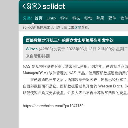
分类:
首页
Linux
科学
科技
移动
苹果
硬件
软
solidot新版网站常见问题，请点击
这里
查看。
西部数据对开机三年的硬盘发出更换警告引发争议
Wilson
(42865)发表于 2023年06月13日 21时09分 星期
来自暗影徘徊
NAS 硬盘损坏率并不高，通常可以使用五到六年。硬盘制造商西部数据
Manager(DSM) 软件管理其 NAS 产品。使用西部数据
——在硬盘通电三年之后，西部数据告诉客户，硬盘已经积累了
自西部数据而不是它。西部数据通过其开发的 Western Digital 
略促使客户购买更多硬盘。许多人表示不再推荐购买西数的硬盘
https://arstechnica.com/?p=1947132