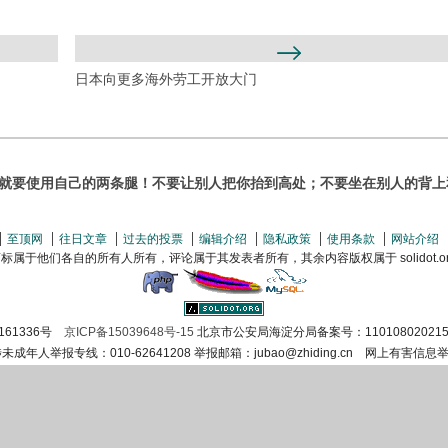
日本向更多海外劳工开放大门
要使用自己的两条腿！不要让别人把你抬到高处；不要坐在别人的背上和头上。
至顶网
往日文章
过去的投票
编辑介绍
隐私政策
使用条款
网站介绍
属于他们各自的所有人所有，评论属于其发表者所有，其余内容版权属于 solidot.org(
161336号
京ICP备15039648号-15
北京市公安局海淀分局备案号：110108020215
涉未成年人举报专线：010-62641208 举报邮箱：jubao@zhiding.cn 网上有害信