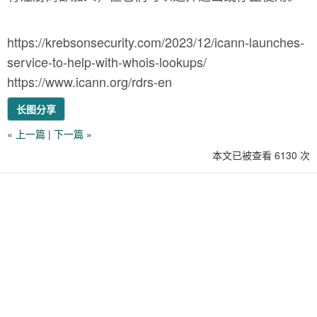
https://krebsonsecurity.com/2023/12/icann-launches-
service-to-help-with-whois-lookups/
https://www.icann.org/rdrs-en
长图分享
«
上一篇
|
下一篇
»
本文已被查看 6130 次