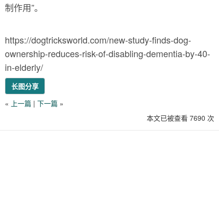
制作用”。
https://dogtricksworld.com/new-study-finds-dog-
ownership-reduces-risk-of-disabling-dementia-by-40-
in-elderly/
长图分享
«
上一篇
|
下一篇
»
本文已被查看 7690 次