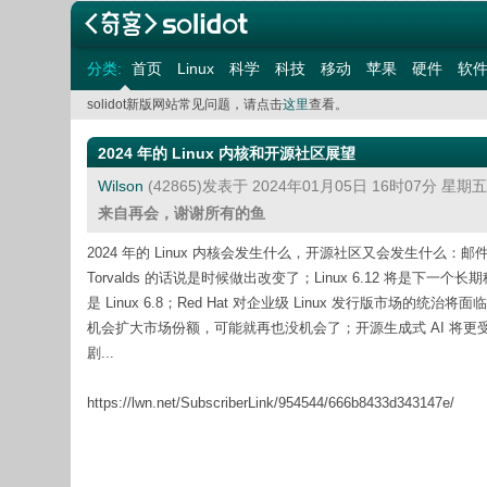
分类:
首页
Linux
科学
科技
移动
苹果
硬件
软
solidot新版网站常见问题，请点击
这里
查看。
2024 年的 Linux 内核和开源社区展望
Wilson
(42865)发表于 2024年01月05日 16时07分 星期
来自再会，谢谢所有的鱼
2024 年的 Linux 内核会发生什么，开源社区又会发生什么：邮
Torvalds 的话说是时候做出改变了；Linux 6.12 将是下一
是 Linux 6.8；Red Hat 对企业级 Linux 发行版市场的统治将
机会扩大市场份额，可能就再也没机会了；开源生成式 AI 将更受关
剧...
https://lwn.net/SubscriberLink/954544/666b8433d343147e/