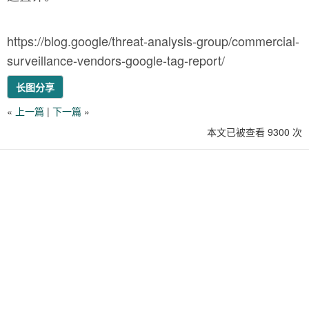
https://blog.google/threat-analysis-group/commercial-
surveillance-vendors-google-tag-report/
长图分享
«
上一篇
|
下一篇
»
本文已被查看 9300 次