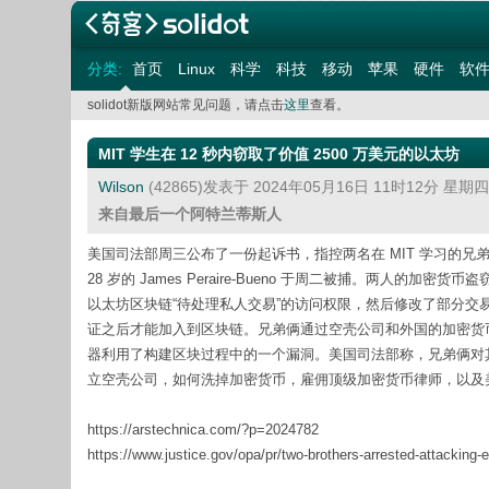
分类:
首页
Linux
科学
科技
移动
苹果
硬件
软
solidot新版网站常见问题，请点击
这里
查看。
MIT 学生在 12 秒内窃取了价值 2500 万美元的以太坊
Wilson
(42865)发表于 2024年05月16日 11时12分 星期
来自最后一个阿特兰蒂斯人
美国司法部周三公布了一份起诉书，指控两名在 MIT 学习的兄弟利用他
28 岁的 James Peraire-Bueno 于周二被捕。两人的加
以太坊区块链“待处理私人交易”的访问权限，然后修改了部分
证之后才能加入到区块链。兄弟俩通过空壳公司和外国的加密货
器利用了构建区块过程中的一个漏洞。美国司法部称，兄弟俩对
立空壳公司，如何洗掉加密货币，雇佣顶级加密货币律师，以及
https://arstechnica.com/?p=2024782
https://www.justice.gov/opa/pr/two-brothers-arrested-attacking