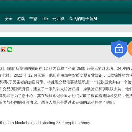
件
安全
游戏
书籍
idle
云计算
高飞的电子替身
四
们所掌握的知识在 12 秒内窃取了价值 2500 万美元的以太坊。24 岁的 An
密货币盗窃计划于 2022 年 12 月实施，他们利用加密货币交易专业知识，以欺骗性的
交易窃取了受害者的加密货币。待处理交易需要被组织进一个拟议区块并由一个验
币交易所隐藏身份，建立了一系列以太坊验证器，操纵验证和窃取以太坊。他
其犯罪行为了然于心，其在线搜索记录显示他们采取了很多措施隐藏交易，包
美国与外国的引渡协议。调查人员只是通过跟踪钱的流动抓住了他们。
-ethereum-blockchain-and-stealing-25m-cryptocurrency