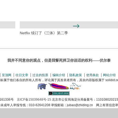
Netflix 续订了《三体》第二季
我并不同意你的观点，但是我誓死捍卫你说话的权利——伏尔泰
至顶网
往日文章
过去的投票
编辑介绍
隐私政策
使用条款
网站介绍
属于他们各自的所有人所有，评论属于其发表者所有，其余内容版权属于 solidot.org(
161336号
京ICP备15039648号-15
北京市公安局海淀分局备案号：110108020215
涉未成年人举报专线：010-62641208 举报邮箱：jubao@zhiding.cn 网上有害信