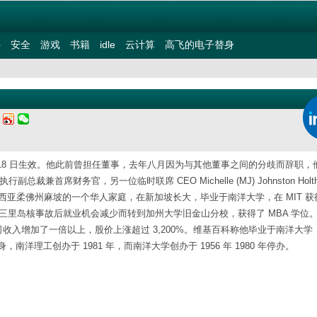
件
安全
游戏
书籍
idle
云计算
高飞的电子替身
四
月 18 日生效。他此前曾担任董事，去年八月因为与其他董事之间的分歧而辞职，
副总裁兼首席财务官，另一位临时联席 CEO Michelle (MJ) Johnston Holth
 年出生于马来西亚柔佛州麻坡的一个华人家庭，在新加坡长大，毕业于南洋大学，在 MIT 
年美国三里岛核事故后就业机会减少而转到加州大学旧金山分校，获得了 MBA 学位
的 CEO，期间公司收入增加了一倍以上，股价上涨超过 3,200%。维基百科称他毕业于南洋大
理工创办于 1981 年，而南洋大学创办于 1956 年 1980 年停办。