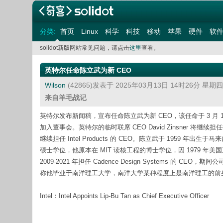
分类:
首页
Linux
科学
科技
移动
苹果
硬件
软
solidot新版网站常见问题，请点击
这里
查看。
英特尔任命陈立武为新 CEO
Wilson
(42865)发表于 2025年03月13日 14时26分 星期
来自羊毛战记
英特尔发布新闻稿，宣布任命陈立武为新 CEO，该任命于 3 
加入董事会。英特尔的临时联席 CEO David Zinsner 将继续担任执行
继续担任 Intel Products 的 CEO。陈立武于 1959
硕士学位，他原本在 MIT 读核工程的博士学位，因 1979 
2009-2021 年担任 Cadence Design Systems 
称他毕业于南洋理工大学，南洋大学某种程度上是南洋理工的前身，南洋
Intel：Intel Appoints Lip-Bu Tan as Chief Executive Officer