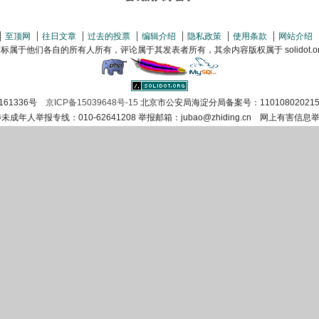
至顶网
往日文章
过去的投票
编辑介绍
隐私政策
使用条款
网站介绍
属于他们各自的所有人所有，评论属于其发表者所有，其余内容版权属于 solidot.org(
161336号
京ICP备15039648号-15
北京市公安局海淀分局备案号：110108020215
涉未成年人举报专线：010-62641208 举报邮箱：jubao@zhiding.cn 网上有害信