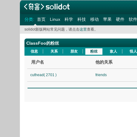
分类:
首页
Linux
科学
科技
移动
苹果
硬件
软
solidot新版网站常见问题，请点击
这里
查看。
ClassFoo的粉丝
信息
关系
朋友
粉丝
敌人
怪人
用户名
他的关系
cuthead( 2701 )
friends