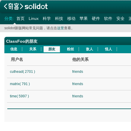
分类:
首页
Linux
科学
科技
移动
苹果
硬件
软件
安全
solidot新版网站常见问题，请点击
这里
查看。
ClassFoo的朋友
信息
关系
朋友
粉丝
敌人
怪人
用户名
他的关系
cuthead( 2701 )
friends
matrix( 791 )
friends
time( 5997 )
friends