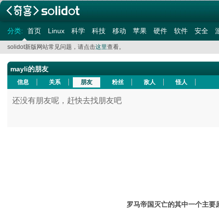
分类:
首页
Linux
科学
科技
移动
苹果
硬件
软件
安全
solidot新版网站常见问题，请点击
这里
查看。
mayli的朋友
信息
关系
朋友
粉丝
敌人
怪人
还没有朋友呢，赶快去找朋友吧
罗马帝国灭亡的其中一个主要原因是