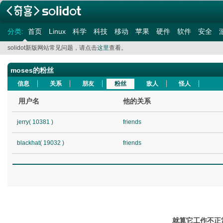
分类:
首页
Linux
科学
科技
移动
苹果
硬件
软件
安全
solidot新版网站常见问题，请点击
这里
查看。
moses的粉丝
信息
关系
朋友
粉丝
敌人
怪人
用户名
他的关系
jerry( 10381 )
friends
blackhat( 19032 )
friends
就算它工作不正