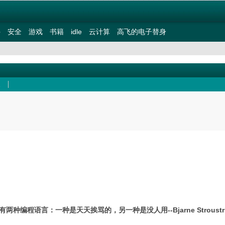
件
安全
游戏
书籍
idle
云计算
高飞的电子替身
有两种编程语言：一种是天天挨骂的，另一种是没人用--Bjarne Stroustr