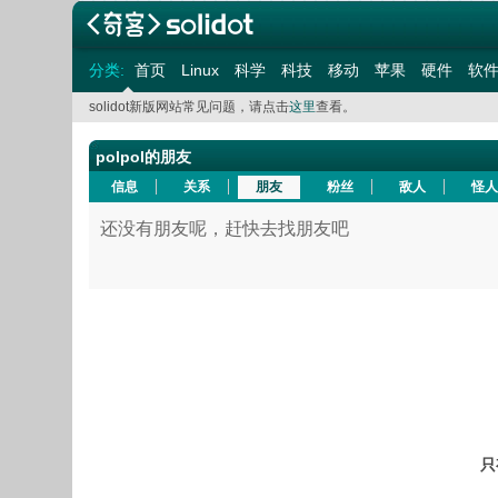
分类:
首页
Linux
科学
科技
移动
苹果
硬件
软
solidot新版网站常见问题，请点击
这里
查看。
polpol的朋友
信息
关系
朋友
粉丝
敌人
怪人
还没有朋友呢，赶快去找朋友吧
只