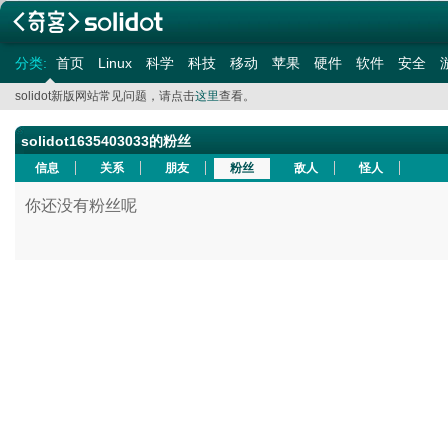
分类:
首页
Linux
科学
科技
移动
苹果
硬件
软件
安全
solidot新版网站常见问题，请点击
这里
查看。
solidot1635403033的粉丝
信息
关系
朋友
粉丝
敌人
怪人
你还没有粉丝呢