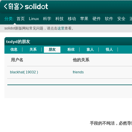
分类:
首页
Linux
科学
科技
移动
苹果
硬件
软件
安全
solidot新版网站常见问题，请点击
这里
查看。
txdyd的朋友
信息
关系
朋友
粉丝
敌人
怪人
用户名
他的关系
blackhat( 19032 )
friends
手段的不纯洁，必然导