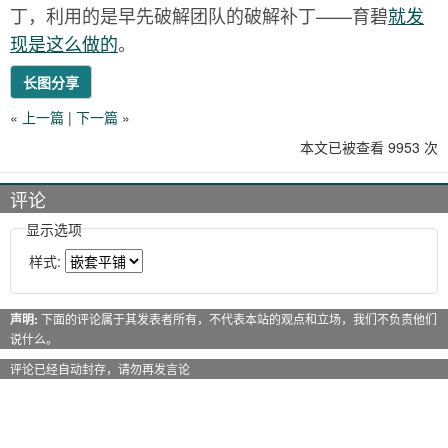
丁，利用的是早先破解团队的破解补丁——育碧
就发
现是这么做的
。
长图分享
«
上一篇
|
下一篇
»
本文已被查看 9953 次
评论
显示选项
样式:
声明:
下面的评论属于其发表者所有，不代表本站的观点和立场，我们不负责他们
说什么。
评论已经自动封存，请勿再发言论