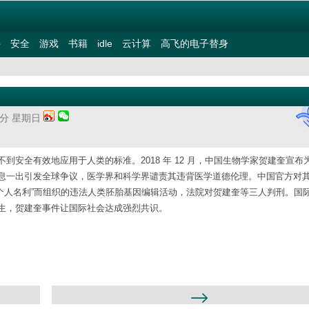
件
安全
游戏
书籍
idle
云计算
高飞的电子替身
47分 星期日
到安全有效地应用于人类的标准。2018 年 12 月，中国生物学家贺建奎宣布
息一出引发全球争议，医学界和科学界谴责其违背医学道德伦理。中国官方对
逐个人名利”而组织的违法人类胚胎基因编辑活动，法院对贺建奎等三人判刑。国
生，贺建奎事件让国际社会达成强烈共识。