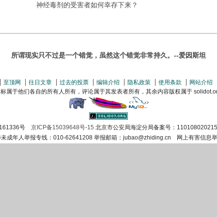
神经毒剂的受害者如何幸存下来？
所谓现实只不过是一个错觉，虽然这个错觉非常持久。--爱因斯坦
至顶网
往日文章
过去的投票
编辑介绍
隐私政策
使用条款
网站介绍
属于他们各自的所有人所有，评论属于其发表者所有，其余内容版权属于 solidot.org(
161336号
京ICP备15039648号-15
北京市公安局海淀分局备案号：110108020215
涉未成年人举报专线：010-62641208 举报邮箱：jubao@zhiding.cn 网上有害信