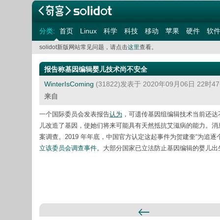
分类:
首页
Linux
科学
科技
移动
苹果
硬件
软
solidot新版网站常见问题，请点击
这里
查看。
报告称基因编辑婴儿技术尚不安全
WinterIsComing
(31822)发表于 2020年09月06日 22时
来自
一个国际委员会发表报告
认为
，可遗传基因组编辑技术当前还达不
儿改造了基因，使她们将来可能具有天然抵抗艾滋病的能力。消
案调查。2019 年年底，中国官方认定这起事件为贺建奎“为追
立该委员会调查事件
。大部分国家已立法防止基因编辑的婴儿出