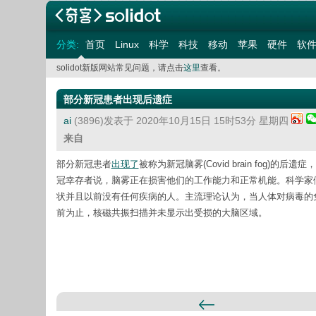
分类:
首页
Linux
科学
科技
移动
苹果
硬件
软
solidot新版网站常见问题，请点击
这里
查看。
部分新冠患者出现后遗症
ai
(3896)发表于 2020年10月15日 15时53分 星期四
来自
部分新冠患者
出现了
被称为新冠脑雾(Covid brain fo
冠幸存者说，脑雾正在损害他们的工作能力和正常机能。科学家
状并且以前没有任何疾病的人。主流理论认为，当人体对病毒的
前为止，核磁共振扫描并未显示出受损的大脑区域。