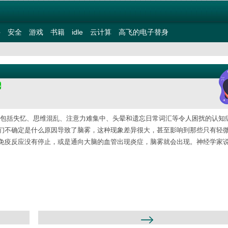
件
安全
游戏
书籍
idle
云计算
高飞的电子替身
g)的后遗症，包括失忆、思维混乱、注意力难集中、头晕和遗忘日常词汇等令人困扰的认
们不确定是什么原因导致了脑雾，这种现象差异很大，甚至影响到那些只有轻
免疫反应没有停止，或是通向大脑的血管出现炎症，脑雾就会出现。神经学家