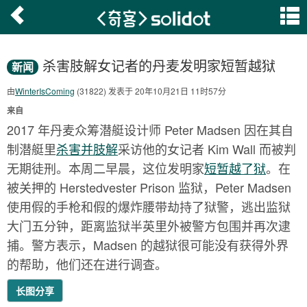
杀害肢解女记者的丹麦发明家短暂越狱
新闻
由
WinterIsComing
(31822) 发表于 20年10月21日 11时57分
来自
2017 年丹麦众筹潜艇设计师 Peter Madsen 因在其自
制潜艇里
杀害并肢解
采访他的女记者 Kim Wall 而被判
无期徒刑。本周二早晨，这位发明家
短暂越了狱
。在
被关押的 Herstedvester Prison 监狱，Peter Madsen
使用假的手枪和假的爆炸腰带劫持了狱警，逃出监狱
大门五分钟，距离监狱半英里外被警方包围并再次逮
捕。警方表示，Madsen 的越狱很可能没有获得外界
的帮助，他们还在进行调查。
长图分享