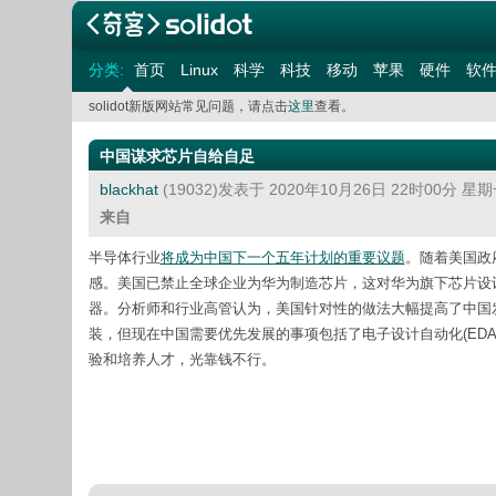
分类:
首页
Linux
科学
科技
移动
苹果
硬件
软
solidot新版网站常见问题，请点击
这里
查看。
中国谋求芯片自给自足
blackhat
(19032)发表于 2020年10月26日 22时00分 星
来自
半导体行业
将成为中国下一个五年计划的重要议题
。随着美国政
感。美国已禁止全球企业为华为制造芯片，这对华为旗下芯片设
器。分析师和行业高管认为，美国针对性的做法大幅提高了中国
装，但现在中国需要优先发展的事项包括了电子设计自动化(EDA
验和培养人才，光靠钱不行。