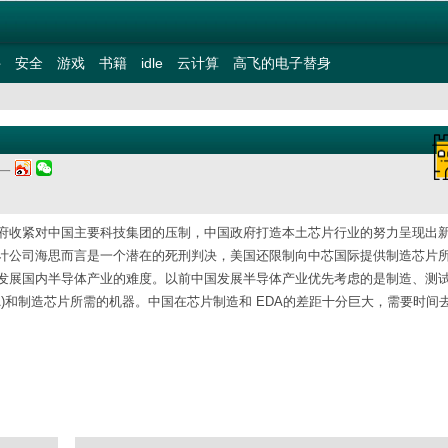
件
安全
游戏
书籍
idle
云计算
高飞的电子替身
期一
府收紧对中国主要科技集团的压制，中国政府打造本土芯片行业的努力呈现出
计公司海思而言是一个潜在的死刑判决，美国还限制向中芯国际提供制造芯片
发展国内半导体产业的难度。以前中国发展半导体产业优先考虑的是制造、测
)和制造芯片所需的机器。中国在芯片制造和 EDA的差距十分巨大，需要时间