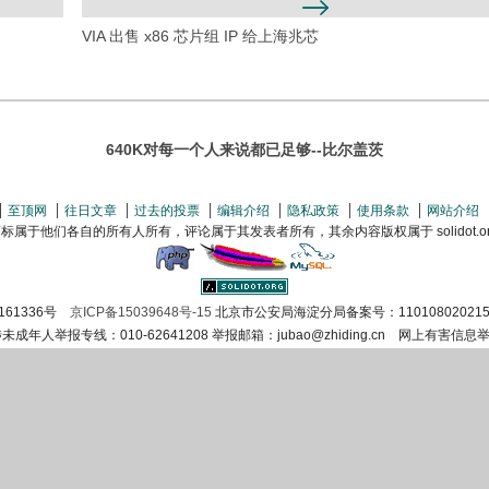
VIA 出售 x86 芯片组 IP 给上海兆芯
640K对每一个人来说都已足够--比尔盖茨
至顶网
往日文章
过去的投票
编辑介绍
隐私政策
使用条款
网站介绍
属于他们各自的所有人所有，评论属于其发表者所有，其余内容版权属于 solidot.org(
161336号
京ICP备15039648号-15
北京市公安局海淀分局备案号：110108020215
涉未成年人举报专线：010-62641208 举报邮箱：jubao@zhiding.cn 网上有害信