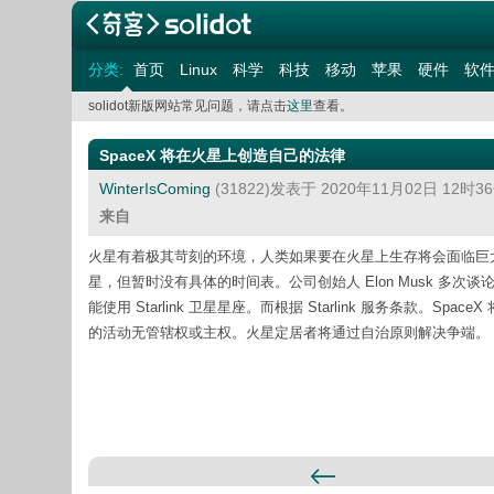
分类:
首页
Linux
科学
科技
移动
苹果
硬件
软
solidot新版网站常见问题，请点击
这里
查看。
SpaceX 将在火星上创造自己的法律
WinterIsComing
(31822)发表于 2020年11月02日 12时
来自
火星有着极其苛刻的环境，人类如果要在火星上生存将会面临巨大
星，但暂时没有具体的时间表。公司创始人 Elon Musk 多次
能使用 Starlink 卫星星座。而根据 Starlink 服务条款。SpaceX 
的活动无管辖权或主权。火星定居者将通过自治原则解决争端。