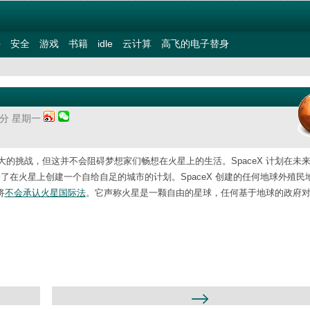
件
安全
游戏
书籍
idle
云计算
高飞的电子替身
36分 星期一
的挑战，但这并不会阻碍梦想家们畅想在火星上的生活。SpaceX 计划在未
谈论了在火星上创建一个自给自足的城市的计划。SpaceX 创建的任何地球外殖民
将
不会承认火星国际法
。它声称火星是一颗自由的星球，任何基于地球的政府