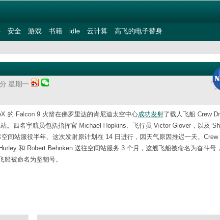
件
安全
游戏
书籍
idle
云计算
高飞的电子替身
58分 星期一
aceX 的 Falcon 9 火箭在佛罗里达的肯尼迪太空中心
成功发射
了载人飞船 Crew Dr
航员包括指挥官 Michael Hopkins、飞行员 Victor Glover，以及 Sha
际空间站服役半年。这次发射原计划在 14 日进行，因天气原因推迟一天。Crew Dr
Hurley 和 Robert Behnken 送往空间站服务 3 个月，这艘飞船被命名为奋斗
飞船被命名为坚韧号。