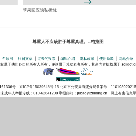
苹果回应隐私担忧
尊重人不应该胜于尊重真理。--柏拉图
至顶网
往日文章
过去的投票
编辑介绍
隐私政策
使用条款
网站介绍
属于他们各自的所有人所有，评论属于其发表者所有，其余内容版权属于 solidot.org(
161336号
京ICP备15039648号-15
北京市公安局海淀分局备案号：110108020215
涉未成年人举报专线：010-62641208 举报邮箱：jubao@zhiding.cn 网上有害信