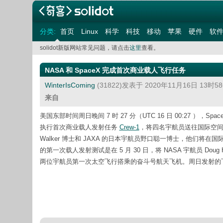
分类:
首页
Linux
科学
科技
移动
苹果
硬件
软
solidot新版网站常见问题，请点击
这里
查看。
NASA 和 SpaceX 完成首次商业载人飞行任务
WinterIsComing
(31822)发表于 2020年11月16日 13时
来自
美国东部时间周日晚间 7 时 27 分（UTC 16 日 00:27 ），Sp
执行首次商业载人发射任务
Crew-1
，将四名宇航员送往国际空间站。四名宇
Walker 博士和 JAXA 的日本宇航员野口聪一博士，他们将在国
的第一次载人发射测试是在 5 月 30 日，将 NASA 宇航员 Doug 
两位宇航员第一次太空飞行搭乘的奋斗号航天飞机。周日发射的