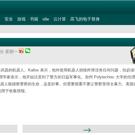
件
安全
游戏
书籍
idle
云计算
高飞的电子替身
14分 星期一
武器的机器人。Kallos 表示，他对使用机器人拆除炸弹没有任何问题，但必
表示，他开始注意到了警方的日益军事化。加州 Polytechnic 大学的伦
机器人。机器人能拯救警察的生命，这是好事。但需要慎重不要让警察变得太暴力。美国
头能用于收集情报。