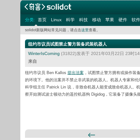
分类:
首页
Linux
科学
科技
移动
苹果
硬件
软
solidot新版网站常见问题，请点击
这里
查看。
纽约市议员试图禁止警方装备武装机器人
WinterIsComing
(31822)发表于 2021年03月22日 23时
来自
纽约市议员 Ben Kallos
提出法案
，试图禁止警方拥有或操作装备
的环境下。他的法案并不禁止非武装的机器人。机器人专家和伦理学家
科学组主任 Patrick Lin 说，非致命机器人能变成致命
察开始测试波士顿动力的遥控机器狗 Digidog，它装备了摄像