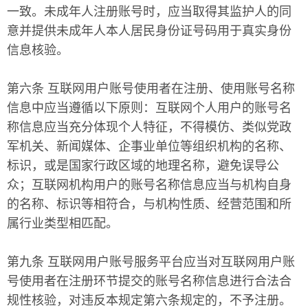
一致。未成年人注册账号时，应当取得其监护人的同
意并提供未成年人本人居民身份证号码用于真实身份
信息核验。
第六条 互联网用户账号使用者在注册、使用账号名称
信息中应当遵循以下原则：互联网个人用户的账号名
称信息应当充分体现个人特征，不得模仿、类似党政
军机关、新闻媒体、企事业单位等组织机构的名称、
标识，或是国家行政区域的地理名称，避免误导公
众；互联网机构用户的账号名称信息应当与机构自身
的名称、标识等相符合，与机构性质、经营范围和所
属行业类型相匹配。
第九条 互联网用户账号服务平台应当对互联网用户账
号使用者在注册环节提交的账号名称信息进行合法合
规性核验，对违反本规定第六条规定的，不予注册。