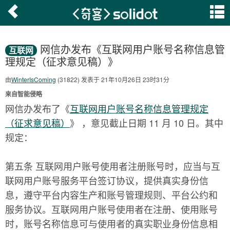
网信办发布《互联网用户账号名称信息管
互联网
理规定（征求意见稿）》
由
WinterIsComing
(31822) 发表于 21年10月26日 23时31分
来自智能侵略
网信办发布了《
互联网用户账号名称信息管理规定
（征求意见稿）
》 ，意见截止日期 11 月 10 日。其中
规定：
第五条 互联网用户账号使用者注册账号时，应当与互
联网用户账号服务平台签订协议，提供真实身份信
息，遵守平台内容生产和账号管理规则、平台公约和
服务协议。互联网用户账号使用者在注册、使用账号
时，账号名称信息可与使用者的真实职业身份信息相