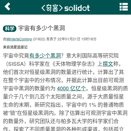
宇宙有多少个黑洞
科学
由
WinterIsComing
(31822) 发表于 22年01月21日 15时18分
来自流星追逐记
宇宙中究竟
有多少个黑洞
？意大利国际高等研究院
（SISSA）科学家在《天体物理学杂志》上
撰文
称，
他们首次对恒星级黑洞的数量进行统计，计算出了其
在整个宇宙中的分布情况，并据此计算出目前可观测
宇宙中黑洞的数量约为
4000 亿亿个
。恒星级黑洞的质
量介于几个到几百个太阳质量之间，源于大质量恒星
生命的末期，新研究指出，宇宙中约 1% 的普通物质
被“锁”在恒星级黑洞内。除了估算出可观测宇宙中黑洞
的数量外，研究团队还与帕多瓦大学的科学家们合
作，探索了不同质量黑洞的各种形成渠道，包括孤立