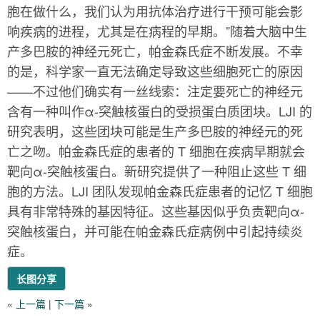
胞在做什么，我们认为用抗体治疗进行干预可能会影
响疾病的进程，尤其是在病程的早期。”随着大脑中生
产多巴胺的神经元死亡，帕金森氏症不断发展。不幸
的是，科学家一直无法确定导致这些细胞死亡的原因
——不过他们确实有一丝线索：注定要死亡的神经元
含有一种叫作α-突触核蛋白的受损蛋白质团块。LJI 的
研究表明，这些团块可能是生产多巴胺的神经元的死
亡之吻。帕金森氏症的患者的 T 细胞在疾病早期就会
靶向α-突触核蛋白。新研究提供了一种阻止这些 T 细
胞的方法。LJI 团队发现帕金森氏症患者的记忆 T 细胞
具有非常特殊的基因特征。这些基因似乎负责靶向α-
突触核蛋白，并可能在帕金森氏症病例中引起持续炎
症。
长图分享
«
上一篇
|
下一篇
»