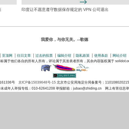
策
印度让不愿意遵守数据保存规定的 VPN 公司退出
我爱你，与你无关。--歌德
至顶网
往日文章
过去的投票
编辑介绍
隐私政策
使用条款
网站介绍
属于他们各自的所有人所有，评论属于其发表者所有，其余内容版权属于 solidot.org(
161336号
京ICP备15039648号-15
北京市公安局海淀分局备案号：110108020215
涉未成年人举报专线：010-62641208 举报邮箱：jubao@zhiding.cn 网上有害信