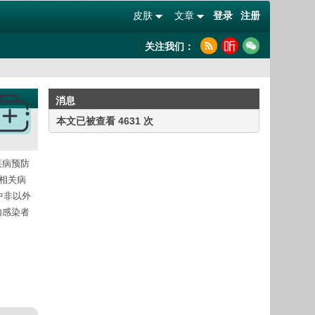
皮肤
文章
登录
注册
关注我们：
消息
本文已被查看 4631 次
疾病预防
心相关病
中非以外
内感染者