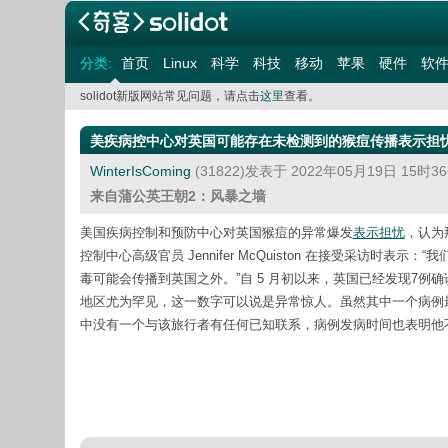
分类:
首页
Linux
科学
科技
移动
苹果
硬件
软
solidot新版网站常见问题，请点击
这里
查看。
美疾病控中心对英国可能存在未检测到的猴痘传播表示担
WinterIsComing
(31822)发表于 2022年05月19日 15时
来自蒲公英王朝2：风暴之墙
美国疾病控制和预防中心对英国猴痘的异常爆发
表示担忧
，认为
控制中心高级官员 Jennifer McQuiston 在接受采访
毒可能会传播到英国之外。”自 5 月初以来，英国已经发现7例
地区尤为罕见，这一数字可以说是异常惊人。虽然其中一个病例
中没有一个与该旅行者有任何已知联系，病例发病时间也表明他