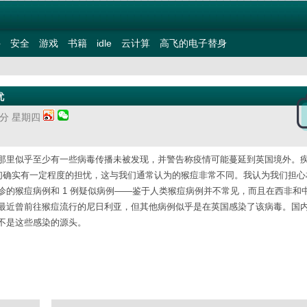
件
安全
游戏
书籍
idle
云计算
高飞的电子替身
忧
36分 星期四
那里似乎至少有一些病毒传播未被发现，并警告称疫情可能蔓延到英国境外。
时表示：“我们确实有一定程度的担忧，这与我们通常认为的猴痘非常不同。我认为我们担
确诊的猴痘病例和 1 例疑似病例——鉴于人类猴痘病例并不常见，而且在西非和
最近曾前往猴痘流行的尼日利亚，但其他病例似乎是在英国感染了该病毒。国
不是这些感染的源头。