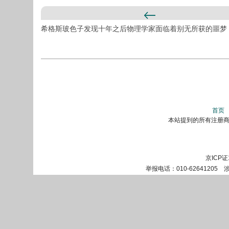
希格斯玻色子发现十年之后物理学家面临着别无所获的噩梦
首页
本站提到的所有注册商标
京ICP证
举报电话：010-62641205 