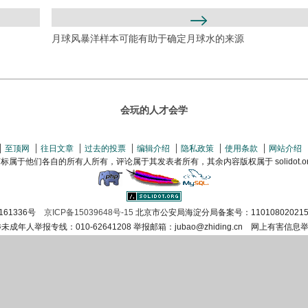
月球风暴洋样本可能有助于确定月球水的来源
会玩的人才会学
至顶网
往日文章
过去的投票
编辑介绍
隐私政策
使用条款
网站介绍
属于他们各自的所有人所有，评论属于其发表者所有，其余内容版权属于 solidot.org(
161336号
京ICP备15039648号-15
北京市公安局海淀分局备案号：110108020215
涉未成年人举报专线：010-62641208 举报邮箱：jubao@zhiding.cn 网上有害信