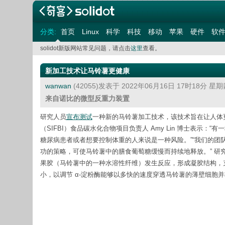
分类:
首页
Linux
科学
科技
移动
苹果
硬件
软
solidot新版网站常见问题，请点击
这里
查看。
新加工技术让马铃薯更健康
wanwan
(42055)发表于 2022年06月16日 17时18分 星
来自诺比的微型反重力装置
研究人员
宣布测试
一种新的马铃薯加工技术，该技术旨在让人体更
（SIFBI）食品碳水化合物项目负责人 Amy Lin 博士表
糖尿病患者或者想要控制体重的人来说是一种风险。”“我们的团
功的策略，可使马铃薯中的膳食葡萄糖缓慢而持续地释放。” 研
果胶（马铃薯中的一种水溶性纤维）发生反应，形成凝胶结构，
小，以调节 α-淀粉酶能够以多快的速度穿透马铃薯的薄壁细胞