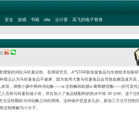
件
安全
游戏
书籍
idle
云计算
高飞的电子替身
期四
缓慢的消化马铃薯淀粉。首席研究员、A*STAR新加坡食品与生物技术创新研
示：“有一种观点认为马铃薯食品不健康，因为食用大量马铃薯食品会导致血糖迅速升高
队发现，调整小肠中两种消化酶——α-淀粉酶和粘膜α-葡萄糖苷酶——的可及性
究人员将马铃薯切成小块，并在加入了食品级配料的热水中焯 30 分钟。这个过
充当淀粉颗粒与消化酶之间的屏障。这种保护层是多孔的，新加工方法可控制
并将淀粉降解为小分子。