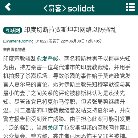
印度切断拉贾斯坦邦网络以防骚乱
互联网
由
WinterIsComing
(31822) 发表于 22年06月30日 12时40分
来自勇者物语
印度宗教骚乱
愈发严峻
。两名穆斯林男子以侮辱先知
为由，持刀杀害一位乌代浦市的印度教裁缝，并用手
机拍摄了杀戮现场。导致杀戮的事件始于莫迪政党发
言人夏尔马的言论，她对伊斯兰教先知穆罕默德与其
最小的妻子之间关系的评论被穆斯林认为是亵渎先
知。尽管该党已将夏尔马停职，但紧张局势继续升
温，周二遇害的印度教裁缝曾发帖支持夏尔马，并向
警方报告称受到死亡威胁。由于担心此案可能引发更
广泛的骚乱，当局
关闭了
拉贾斯坦邦的互联网并禁止
公众集会。警方称，袭击者已因恐怖主义罪名被捕。