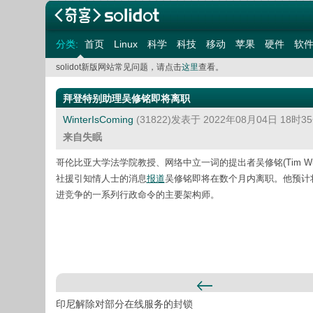
分类:
首页
Linux
科学
科技
移动
苹果
硬件
软
solidot新版网站常见问题，请点击
这里
查看。
拜登特别助理吴修铭即将离职
WinterIsComing
(31822)发表于 2022年08月04日 18时
来自失眠
哥伦比亚大学法学院教授、网络中立一词的提出者吴修铭(Tim W
社援引知情人士的消息
报道
吴修铭即将在数个月内离职。他预计
进竞争的一系列行政命令的主要架构师。
印尼解除对部分在线服务的封锁