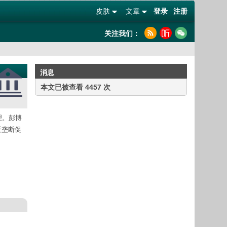
皮肤
文章
登录
注册
关注我们：
消息
本文已被查看 4457 次
理。彭博
反垄断促