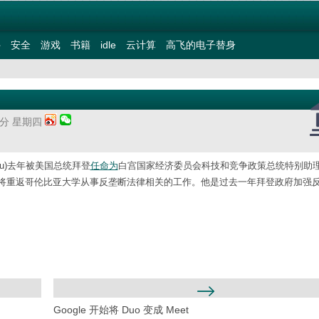
件
安全
游戏
书籍
idle
云计算
高飞的电子替身
35分 星期四
u)去年被美国总统拜登
任命为
白宫国家经济委员会科技和竞争政策总统特别助
将重返哥伦比亚大学从事反垄断法律相关的工作。他是过去一年拜登政府加强
Google 开始将 Duo 变成 Meet