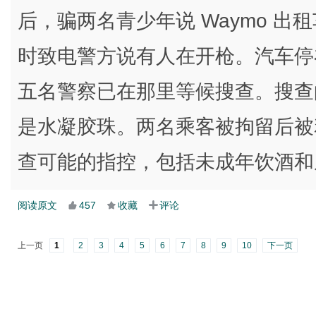
后，骗两名青少年说 Waymo 
时致电警方说有人在开枪。汽车停
五名警察已在那里等候搜查。搜查
是水凝胶珠。两名乘客被拘留后被
查可能的指控，包括未成年饮酒和
阅读原文
457
收藏
评论
上一页
1
2
3
4
5
6
7
8
9
10
下一页