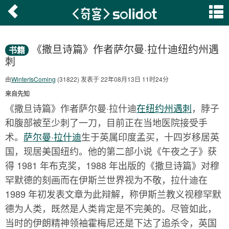
《撒旦诗篇》作者萨尔曼·拉什迪纽约州遇
书籍
刺
由
WinterIsComing
(31822) 发表于 22年08月13日 11时24分
来自先知
《撒旦诗篇》作者萨尔曼·拉什迪
在纽约州遇刺
，脖子
和腹部被至少刺了一刀，目前正在当地医院接受手
术。
萨尔曼·拉什迪
生于英属印度孟买，十四岁移居英
国，现居美国纽约。他的第二部小说《午夜之子》获
得 1981 年布克奖，1988 年出版的《撒旦诗篇》对穆
罕默德的刻画而在伊斯兰世界视为不敬，拉什迪在
1989 年初发表文章为此辩解，称伊斯兰教义视穆罕默
德为人类，既然是人类肯定是不完美的。尽管如此，
当时的伊朗精神领袖霍梅尼还是下达了追杀令，英国