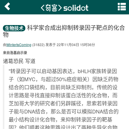
科学家合成出抑制转录因子靶点的化合
生物技术
物
由
WinterIsComing
(31822) 发表于 22年11月04日 15时36分
来自洛基启示录
诸葛恐民 写道
"转录因子可以启动基因表达，bHLH家族转录因
子（如MYC，与超过50%癌症相关）因缺乏药物
结合的口袋结构，目前尚缺乏抑制剂。传统的设
计思路是寻找直接抑制该蛋白活性的化合物，而
芝加哥大学的研究者们另辟蹊径，思索若转录因
子能与DNA结合，那么是否可以模拟DNA结合的
最小结构设计化合物，来抑制转录因子的靶基
因？他们顺着这种思路设计出了两种先导化合物