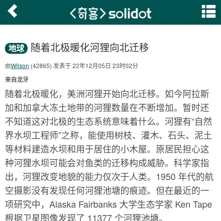
随着北极暖化河狸向北迁移
地球
由
Wilson
(42865) 发表于 22年12月05日 23时02分
来自龙牙
随着北极暖化，美洲河狸开始向北迁移。如今阿拉斯
加和加拿大冻土地带的河狸数量在不断增加。暂时还
不知道这对北极的生态系统意味着什么。河狸有“自然
界水坝工程师”之称，能使用树枝、灌木、石头、泥土
等材料建造水坝和用于居住的小木屋。原居民担心这
种河狸水坝可能会对鱼类的迁移构成威胁。科学家指
出，河狸改变地貌的能力仅次于人类。1950 年代的航
空摄影没有发现任何河狸池塘的痕迹。但在最近的一
项研究中，Alaska Fairbanks 大学生态学家 Ken Tape
根据卫星图像发现了 11377 个河狸池塘。