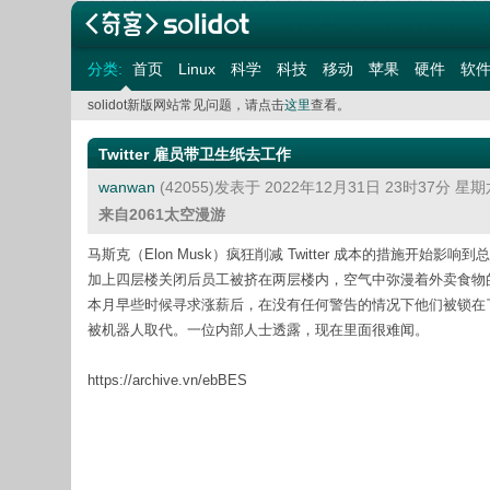
分类:
首页
Linux
科学
科技
移动
苹果
硬件
软
solidot新版网站常见问题，请点击
这里
查看。
Twitter 雇员带卫生纸去工作
wanwan
(42055)发表于 2022年12月31日 23时37分 星
来自2061太空漫游
马斯克（Elon Musk）疯狂削减 Twitter 成本的措施开始
加上四层楼关闭后员工被挤在两层楼内，空气中弥漫着外卖食物的气
本月早些时候寻求涨薪后，在没有任何警告的情况下他们被锁在了门
被机器人取代。一位内部人士透露，现在里面很难闻。
https://archive.vn/ebBES