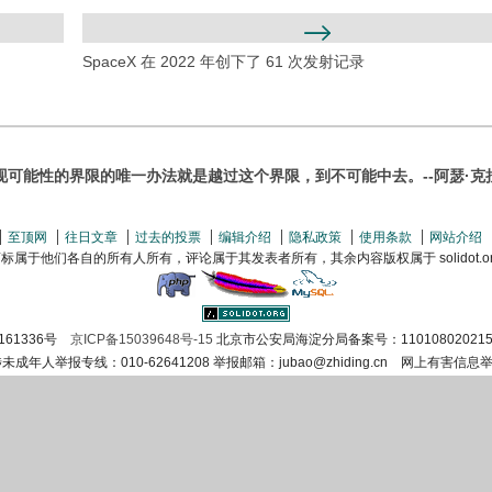
SpaceX 在 2022 年创下了 61 次发射记录
现可能性的界限的唯一办法就是越过这个界限，到不可能中去。--阿瑟·克
至顶网
往日文章
过去的投票
编辑介绍
隐私政策
使用条款
网站介绍
属于他们各自的所有人所有，评论属于其发表者所有，其余内容版权属于 solidot.org(
161336号
京ICP备15039648号-15
北京市公安局海淀分局备案号：110108020215
涉未成年人举报专线：010-62641208 举报邮箱：jubao@zhiding.cn 网上有害信