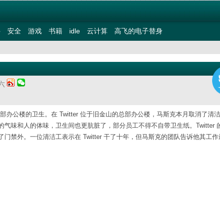
件
安全
游戏
书籍
idle
云计算
高飞的电子替身
期六
影响到总部办公楼的卫生。在 Twitter 位于旧金山的总部办公楼，马斯克本月取消了清
味和人的体味，卫生间也更肮脏了，部分员工不得不自带卫生纸。Twitter 
禁外。一位清洁工表示在 Twitter 干了十年，但马斯克的团队告诉他其工