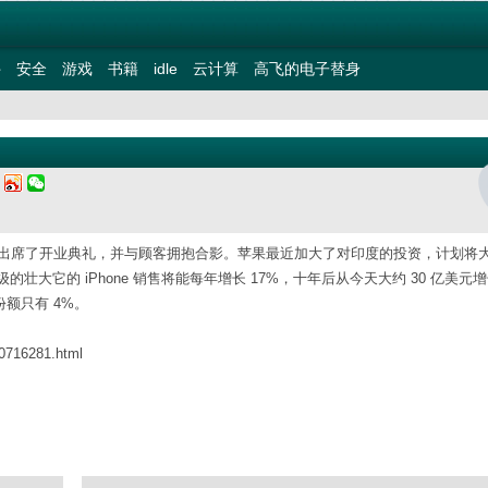
件
安全
游戏
书籍
idle
云计算
高飞的电子替身
二
ok ）出席了开业典礼，并与顾客拥抱合影。苹果最近加大了对印度的投资，计划将
大它的 iPhone 销售将能每年增长 17%，十年后从今天大约 30 亿美元
份额只有 4%。
60716281.html