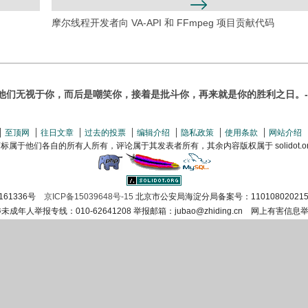
摩尔线程开发者向 VA-API 和 FFmpeg 项目贡献代码
他们无视于你，而后是嘲笑你，接着是批斗你，再来就是你的胜利之日。-
至顶网
往日文章
过去的投票
编辑介绍
隐私政策
使用条款
网站介绍
属于他们各自的所有人所有，评论属于其发表者所有，其余内容版权属于 solidot.org(
161336号
京ICP备15039648号-15
北京市公安局海淀分局备案号：110108020215
涉未成年人举报专线：010-62641208 举报邮箱：jubao@zhiding.cn 网上有害信