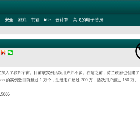
件
安全
游戏
书籍
idle
云计算
高飞的电子替身
二
social，正式加入了联邦宇宙。目前该实例活跃用户并不多。在这之前，荷兰政府也创建
。Mastodon 的实例数目前超过 1 万个，注册用户超过 700 万，活跃用户超过 150 万。
15886