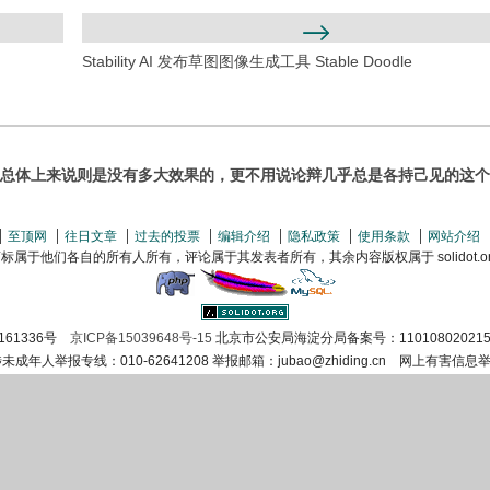
Stability AI 发布草图图像生成工具 Stable Doodle
总体上来说则是没有多大效果的，更不用说论辩几乎总是各持己见的这个
至顶网
往日文章
过去的投票
编辑介绍
隐私政策
使用条款
网站介绍
属于他们各自的所有人所有，评论属于其发表者所有，其余内容版权属于 solidot.org(
161336号
京ICP备15039648号-15
北京市公安局海淀分局备案号：110108020215
涉未成年人举报专线：010-62641208 举报邮箱：jubao@zhiding.cn 网上有害信