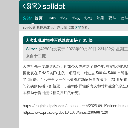
分类:
首页
Linux
科学
科技
移动
苹果
硬件
软
solidot新版网站常见问题，请点击
这里
查看。
人类出现后物种灭绝速度加快了 35 倍
Wilson
(42865)发表于 2023年09月20日 23时52分 星期
来自十二魔
人类祖先一度濒临灭绝，但如今人类占到了整个地球哺乳动物总数
据发表在 PNAS 期刊上的一项研究，对过去 500 年 5400 个
了 35 倍。至少三分之一的已知脊椎动物数量在减少，20 世纪初
间的疾病传播（如新冠），生物多样性的丧失和对野生空间的过度开发
本有助于胃回流和相关癌症的研究。
https://english.elpais.com/science-tech/2023-09-19/since-human
https://www.pnas.org/doi/10.1073/pnas.2306987120