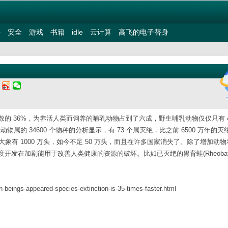
件
安全
游戏
书籍
idle
云计算
高飞的电子替身
三
的 36%，为养活人类而饲养的哺乳动物占到了六成，野生哺乳动物仅仅只有 
脊椎动物属的 34600 个物种的分析显示，有 73 个属灭绝，比之前 6500 万年的
大象有 1000 万头，如今不足 50 万头，而且在许多国家消失了。除了增加动
在加剧能用于改善人类健康的资源的破坏。比如已灭绝的胃育蛙(Rheobatrac
-beings-appeared-species-extinction-is-35-times-faster.html