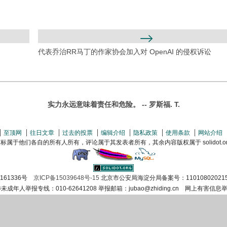
代表乔治RR马丁的作家协会加入对 OpenAI 的侵权诉讼
实力永远意味着责任和危险。 -- 罗斯福. T.
至顶网
往日文章
过去的投票
编辑介绍
隐私政策
使用条款
网站介绍
属于他们各自的所有人所有，评论属于其发表者所有，其余内容版权属于 solidot.org(
证161336号
京ICP备15039648号-15
北京市公安局海淀分局备案号：11010802021
涉未成年人举报专线：010-62641208 举报邮箱：jubao@zhiding.cn 网上有害信