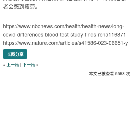
者会感到疲劳。
https://www.nbcnews.com/health/health-news/long-
covid-differences-blood-test-study-finds-rcna116871
https://www.nature.com/articles/s41586-023-06651-y
长图分享
«
上一篇
|
下一篇
»
本文已被查看 5553 次