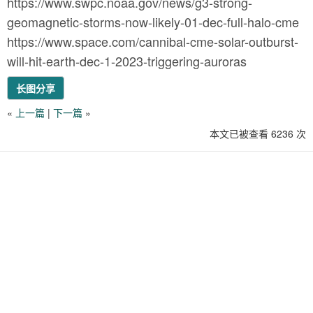
https://www.swpc.noaa.gov/news/g3-strong-
geomagnetic-storms-now-likely-01-dec-full-halo-cme
https://www.space.com/cannibal-cme-solar-outburst-
will-hit-earth-dec-1-2023-triggering-auroras
长图分享
«
上一篇
|
下一篇
»
本文已被查看 6236 次