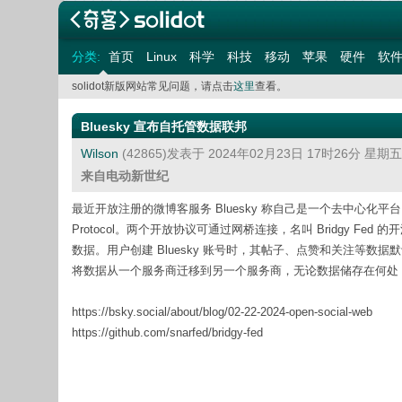
分类:
首页
Linux
科学
科技
移动
苹果
硬件
软
solidot新版网站常见问题，请点击
这里
查看。
Bluesky 宣布自托管数据联邦
Wilson
(42865)发表于 2024年02月23日 17时26分 星期
来自电动新世纪
最近开放注册的微博客服务 Bluesky 称自己是一个去中心化平台，
Protocol。两个开放协议可通过网桥连接，名叫 Bridgy F
数据。用户创建 Bluesky 账号时，其帖子、点赞和关注等数据
将数据从一个服务商迁移到另一个服务商，无论数据储存在何处
https://bsky.social/about/blog/02-22-2024-open-social-web
https://github.com/snarfed/bridgy-fed