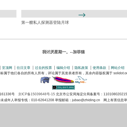
第一艘私人探测器登陆月球
我讨厌星期一。--加菲猫
至顶网
往日文章
过去的投票
编辑介绍
隐私政策
使用条款
网站介绍
属于他们各自的所有人所有，评论属于其发表者所有，其余内容版权属于 solidot.org(
161336号
京ICP备15039648号-15
北京市公安局海淀分局备案号：110108020215
涉未成年人举报专线：010-62641208 举报邮箱：jubao@zhiding.cn 网上有害信