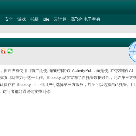
件
安全
游戏
书籍
idle
云计算
高飞的电子替身
五
但它没有使用目前广泛使用的联邦协议 ActivityPub，而是使用它控制的 AT
ed 的开源项目就致力于这一工作。Bluesky 现在宣布了自托管数据联邦，允许第三
默认储存在 Bluesky 上，但用户可选择第三方服务，甚至可以选择自己托管。
，访问者都能通过链接找到你。