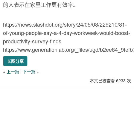
的人表示在家里工作更有效率。
https://news.slashdot.org/story/24/05/08/229210/81-
of-young-people-say-a-4-day-workweek-would-boost-
productivity-survey-finds
https://www.generationlab.org/_files/ugd/b2ee84_9f
长图分享
«
上一篇
|
下一篇
»
本文已被查看 6233 次