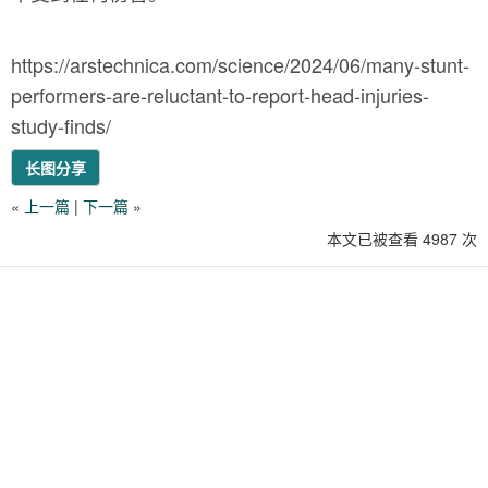
https://arstechnica.com/science/2024/06/many-stunt-
performers-are-reluctant-to-report-head-injuries-
study-finds/
长图分享
«
上一篇
|
下一篇
»
本文已被查看 4987 次