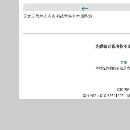
天龙三号静态点火测试意外升空后坠毁
为眼睛近视者指引
首页
本站提到的所有注册商标
京ICP证
举报电话：010-62641205 