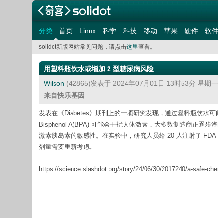
分类:
首页
Linux
科学
科技
移动
苹果
硬件
软
solidot新版网站常见问题，请点击
这里
查看。
用塑料瓶饮水或增加 2 型糖尿病风险
Wilson
(42865)发表于 2024年07月01日 13时53分 星期
来自快乐基因
发表在《Diabetes》期刊上的一项研究发现，通过塑料瓶饮水
Bisphenol A(BPA) 可能会干扰人体激素，大多数制造商
激素胰岛素的敏感性。在实验中，研究人员给 20 人注射了 FD
剂量需要重新考虑。
https://science.slashdot.org/story/24/06/30/2017240/a-safe-chem